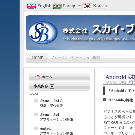
English
Portugues
Korean
HOME
Androidアプリケーション開発
ホーム
事業内容
「Android」
Topics
Androidの特徴
iPhone、iPodで
簡単・安心介護
ビジネスのあらゆ
iPhone、iPod
ることが可能です。An
アプリケーション開発
画するOHAによ
フォームです。 
Android
バイルアプリケー
アプリケーション開発