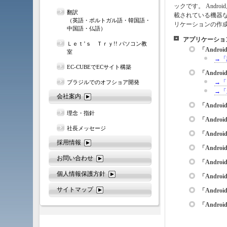
ックです。 Andro
翻訳
載されている機器
（英語・ポルトガル語・韓国語・
リケーションの作
中国語・仏語）
アプリケーショ
Ｌｅｔ’ｓ Ｔｒｙ!! パソコン教
「Andr
室
→「
EC-CUBEでECサイト構築
「Andr
→「
ブラジルでのオフショア開発
→「
会社案内
「Andr
理念・指針
「Andro
社長メッセージ
「Andr
採用情報
「Andr
お問い合わせ
「Andro
個人情報保護方針
「Andr
サイトマップ
「Andr
「Andr